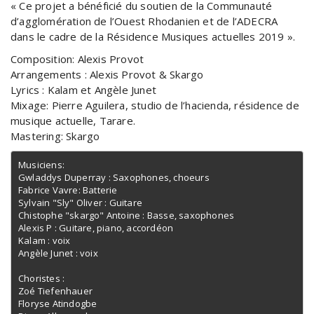
« Ce projet a bénéficié du soutien de la Communauté
d’agglomération de l’Ouest Rhodanien et de l’ADECRA
dans le cadre de la Résidence Musiques actuelles 2019 ».
Composition: Alexis Provot
Arrangements : Alexis Provot & Skargo
Lyrics : Kalam et Angèle Junet
Mixage: Pierre Aguilera, studio de l’hacienda, résidence de
musique actuelle, Tarare.
Mastering: Skargo
Musiciens:

Gwladdys Duperray : Saxophones, choeurs

Fabrice Vavre: Batterie

Sylvain "Sly" Oliver : Guitare

Chistophe "skargo" Antoine : Basse, saxophones

Alexis P : Guitare, piano, accordéon

Kalam : voix

Angèle Junet : voix

Choristes :

Zoé Tiefenhauer

Floryse Atindogbe
